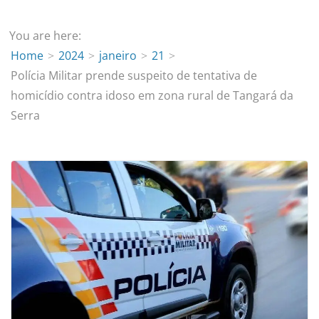
You are here:
Home
2024
janeiro
21
Polícia Militar prende suspeito de tentativa de
homicídio contra idoso em zona rural de Tangará da
Serra