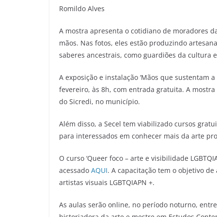
Romildo Alves
A mostra apresenta o cotidiano de moradores d
mãos. Nas fotos, eles estão produzindo artesana
saberes ancestrais, como guardiões da cultura e
A exposição e instalação ‘Mãos que sustentam a
fevereiro, às 8h, com entrada gratuita. A mostra 
do Sicredi, no município.
Além disso, a Secel tem viabilizado cursos grat
para interessados em conhecer mais da arte p
O curso ‘Queer foco – arte e visibilidade LGBTQI
acessado
AQUI
. A capacitação tem o objetivo de
artistas visuais LGBTQIAPN +.
As aulas serão online, no período noturno, entr
historiadora da arte e mestre em Estudos Cont