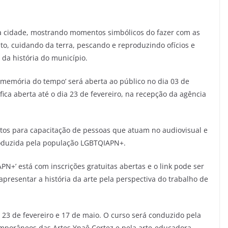
a cidade, mostrando momentos simbólicos do fazer com as
to, cuidando da terra, pescando e reproduzindo ofícios e
 da história do município.
 memória do tempo’ será aberta ao público no dia 03 de
fica aberta até o dia 23 de fevereiro, na recepção da agência
uitos para capacitação de pessoas que atuam no audiovisual e
roduzida pela população LGBTQIAPN+.
APN+’ está com inscrições gratuitas abertas e o link pode ser
 apresentar a história da arte pela perspectiva do trabalho de
e 23 de fevereiro e 17 de maio. O curso será conduzido pela
emporâneos das Artes Ynaê Cortez e pela arte-educadora