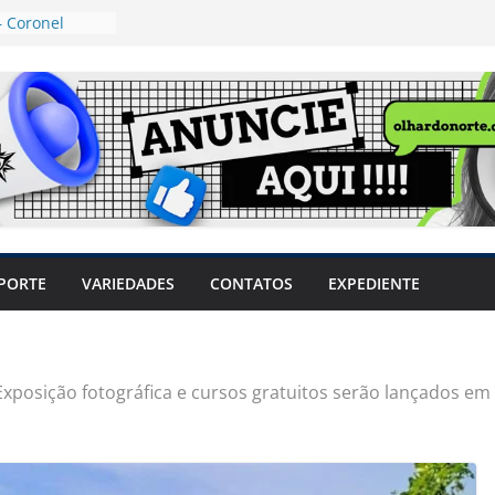
 Coronel
ta dos
 Grosso e
edidas
eger mulheres
LHÕES
 pode travar o
e produtores
ilegais sem
a Câmara
var acesso ao
PORTE
VARIEDADES
CONTATOS
EXPEDIENTE
em sintomas,
usar AVC e
uzem riscos
Exposição fotográfica e cursos gratuitos serão lançados em 