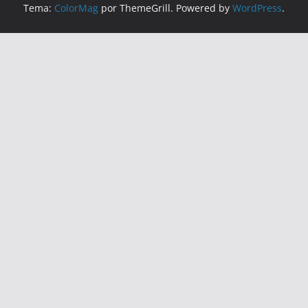
Tema:
ColorMag
por ThemeGrill. Powered by
WordPress
.