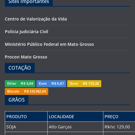
Sites Importantes
Centro de Valorização da Vida
Polícia Judiciária Civil
Ministério Público Federal em Mato Grosso
Procon Mato Grosso
COTAÇÃO
Dólar
R$ 5,08
Euro
R$ 5,87
Ouro
R$ 710,22
Bitcoin
R$ 331362,00
GRÃOS
PRODUTO
LOCALIDADE
PREÇO
SOJA
Alto Garças
R$/sc 129,00