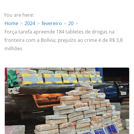
You are here:
Home
2024
fevereiro
20
Força-tarefa apreende 184 tabletes de drogas na
fronteira com a Bolívia; prejuízo ao crime é de R$ 3,8
milhões