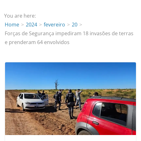
You are here:
Home
2024
fevereiro
20
Forças de Segurança impediram 18 invasões de terras
e prenderam 64 envolvidos