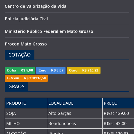
Centro de Valorização da Vida
Polícia Judiciária Civil
Ministério Público Federal em Mato Grosso
Procon Mato Grosso
COTAÇÃO
Dólar
R$ 5,08
Euro
R$ 5,87
Ouro
R$ 710,22
Bitcoin
R$ 330937,50
GRÃOS
PRODUTO
LOCALIDADE
PREÇO
SOJA
Alto Garças
R$/sc 129,00
MILHO
Rondonópolis
R$/sc 43,00
ALGODÃO
Itiquira
R$/@ 120,93