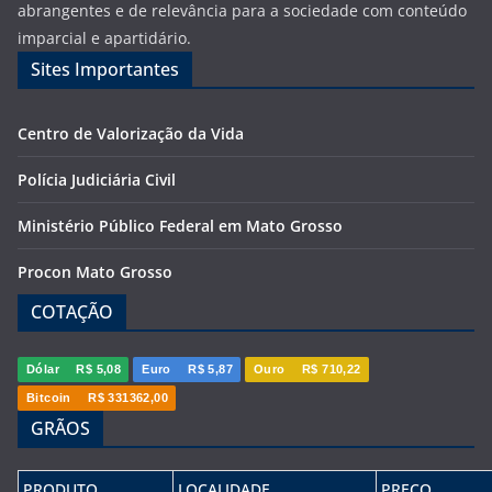
abrangentes e de relevância para a sociedade com conteúdo
imparcial e apartidário.
Sites Importantes
Centro de Valorização da Vida
Polícia Judiciária Civil
Ministério Público Federal em Mato Grosso
Procon Mato Grosso
COTAÇÃO
Dólar
R$ 5,08
Euro
R$ 5,87
Ouro
R$ 710,22
Bitcoin
R$ 331362,00
GRÃOS
PRODUTO
LOCALIDADE
PREÇO