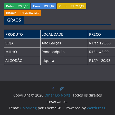
Dólar
R$ 5,08
Euro
R$ 5,87
Ouro
R$ 710,22
Bitcoin
R$ 331571,50
GRÃOS
PRODUTO
LOCALIDADE
PREÇO
SOJA
Alto Garças
R$/sc 129,00
MILHO
Rondonópolis
R$/sc 43,00
ALGODÃO
Itiquira
R$/@ 120,93
Copyright © 2026
Olhar Do Norte
. Todos os direitos
reservados.
Tema:
ColorMag
por ThemeGrill. Powered by
WordPress
.