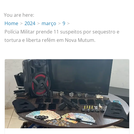
You are here:
Home
2024
março
9
Polícia Militar prende 11 suspeitos por sequestro e
tortura e liberta refém em Nova Mutum.