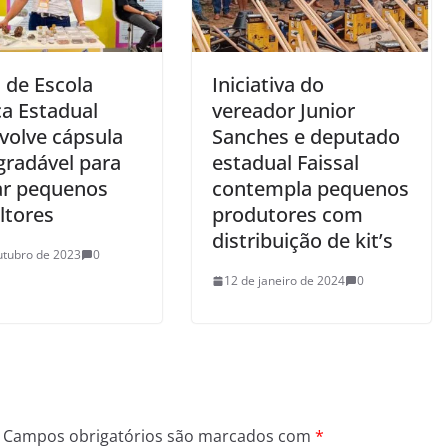
 de Escola
Iniciativa do
ca Estadual
vereador Junior
volve cápsula
Sanches e deputado
gradável para
estadual Faissal
iar pequenos
contempla pequenos
ltores
produtores com
distribuição de kit’s
utubro de 2023
0
12 de janeiro de 2024
0
Campos obrigatórios são marcados com
*