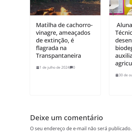
Matilha de cachorro-
Aluna
vinagre, ameaçados
Técni
de extinção, é
desen
flagrada na
biode
Transpantaneira
auxil
agricu
1 de julho de 2024
0
30 de o
Deixe um comentário
O seu endereço de e-mail não será publicado.