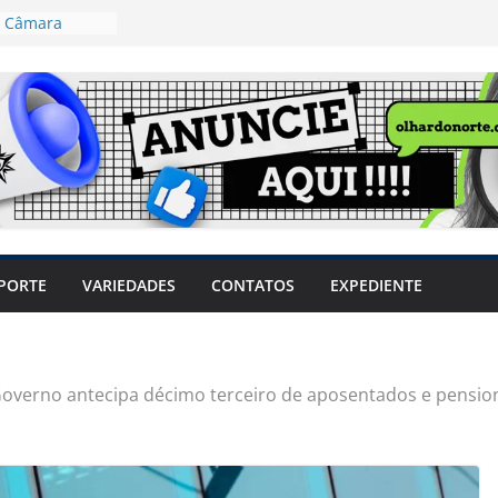
 pode travar o
e produtores
ilegais sem
a Câmara
var acesso ao
em sintomas,
usar AVC e
uzem riscos
 Coronel
PORTE
VARIEDADES
CONTATOS
EXPEDIENTE
ta dos
 Grosso e
edidas
eger mulheres
LHÕES
overno antecipa décimo terceiro de aposentados e pension