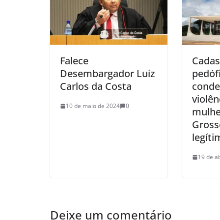
Falece
Cadas
Desembargador Luiz
pedófi
Carlos da Costa
conde
violên
10 de maio de 2024
0
mulhe
Gross
legíti
19 de a
Deixe um comentário