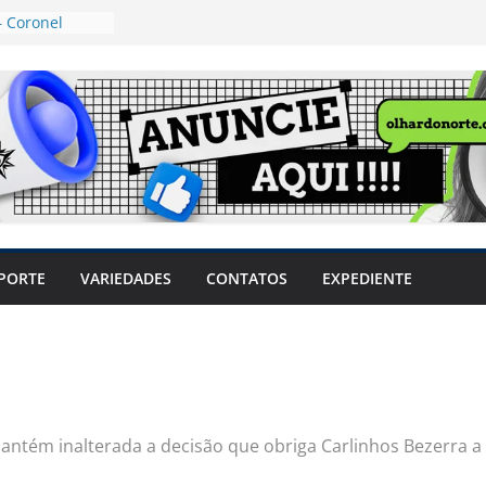
 Coronel
ta dos
 Grosso e
edidas
eger mulheres
LHÕES
 pode travar o
e produtores
ilegais sem
a Câmara
var acesso ao
PORTE
VARIEDADES
CONTATOS
EXPEDIENTE
em sintomas,
usar AVC e
uzem riscos
tém inalterada a decisão que obriga Carlinhos Bezerra a 