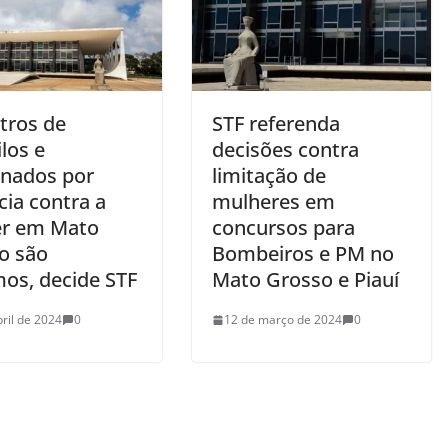
tros de
STF referenda
los e
decisões contra
nados por
limitação de
cia contra a
mulheres em
r em Mato
concursos para
o são
Bombeiros e PM no
mos, decide STF
Mato Grosso e Piauí
bril de 2024
0
12 de março de 2024
0