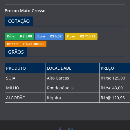
Procon Mato Grosso
COTAÇÃO
Dólar
R$ 5,08
Euro
R$ 5,87
Ouro
R$ 710,22
Bitcoin
R$ 331099,50
GRÃOS
PRODUTO
LOCALIDADE
PREÇO
SOJA
Alto Garças
R$/sc 129,00
MILHO
Rondonópolis
R$/sc 43,00
ALGODÃO
Itiquira
R$/@ 120,93