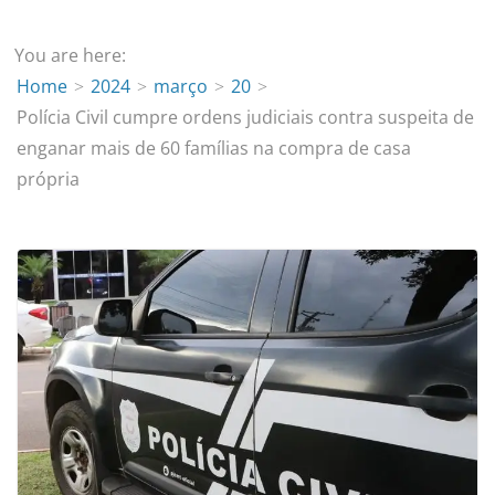
You are here:
Home
2024
março
20
Polícia Civil cumpre ordens judiciais contra suspeita de
enganar mais de 60 famílias na compra de casa
própria