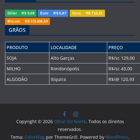
Dólar
R$ 5,08
Euro
R$ 5,87
Ouro
R$ 710,22
Bitcoin
R$ 331206,50
GRÃOS
PRODUTO
LOCALIDADE
PREÇO
SOJA
Alto Garças
R$/sc 129,00
MILHO
Rondonópolis
R$/sc 43,00
ALGODÃO
Itiquira
R$/@ 120,93
Copyright © 2026
Olhar Do Norte
. Todos os direitos
reservados.
Tema:
ColorMag
por ThemeGrill. Powered by
WordPress
.