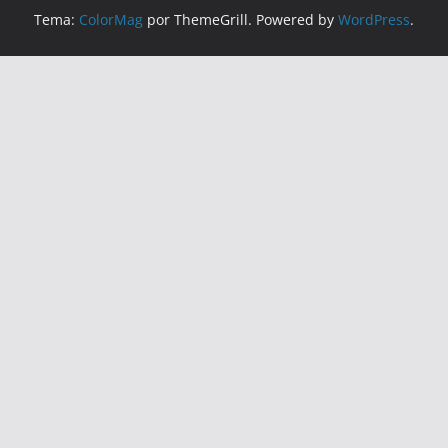
Tema:
ColorMag
por ThemeGrill. Powered by
WordPress
.