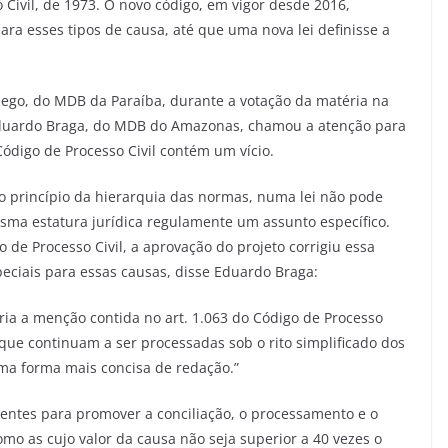
o Civil, de 1973. O novo código, em vigor desde 2016,
ra esses tipos de causa, até que uma nova lei definisse a
 Rego, do MDB da Paraíba, durante a votação da matéria na
 Eduardo Braga, do MDB do Amazonas, chamou a atenção para
Código de Processo Civil contém um vício.
o princípio da hierarquia das normas, numa lei não pode
ma estatura jurídica regulamente um assunto específico.
 de Processo Civil, a aprovação do projeto corrigiu essa
eciais para essas causas, disse Eduardo Braga:
ria a menção contida no art. 1.063 do Código de Processo
s que continuam a ser processadas sob o rito simplificado dos
 uma forma mais concisa de redação.”
entes para promover a conciliação, o processamento e o
o as cujo valor da causa não seja superior a 40 vezes o