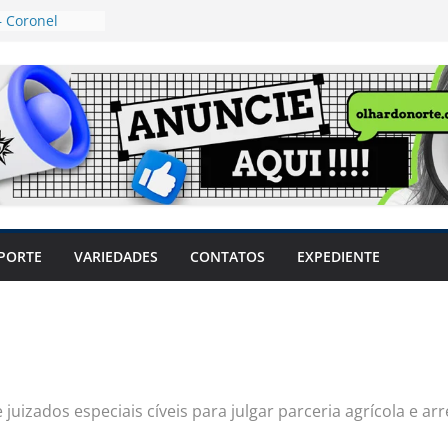
 Coronel
ta dos
 Grosso e
edidas
eger mulheres
LHÕES
 pode travar o
e produtores
ilegais sem
a Câmara
var acesso ao
PORTE
VARIEDADES
CONTATOS
EXPEDIENTE
em sintomas,
usar AVC e
uzem riscos
uizados especiais cíveis para julgar parceria agrícola e a