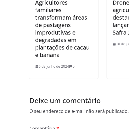
Agricultores
Drone
familiares
agricu
transformam áreas
desta
de pastagens
lança
improdutivas e
Safra
degradadas em
10 de j
plantações de cacau
e banana
6 de junho de 2024
0
Deixe um comentário
O seu endereço de e-mail não será publicado.
Comentário
*