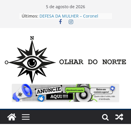
Pular
5 de agosto de 2026
para
Últimos:
DEFESA DA MULHER – Coronel
o
Fernanda lamenta alta dos
feminicídios em Mato Grosso e
conteúdo
reforça defesa de medidas
concretas para proteger mulheres
EMENDA DE R$ 2 MILHÕES
O risco invisível que pode travar o
agronegócio: por que produtores
rurais estão ficando ilegais sem
saber.
Wilson Santos instala Câmara
Temática para destravar acesso ao
Canabidiol em MT
JULHO VERMELHO – Sem sintomas,
hipertensão pode causar AVC e
infarto; prevenção e
acompanhamento reduzem riscos
à saúde