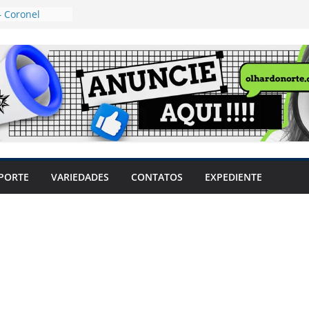
 Coronel
ta dos
 Grosso e
edidas
eger mulheres
LHÕES
 pode travar o
e produtores
ilegais sem
a Câmara
var acesso ao
PORTE
VARIEDADES
CONTATOS
EXPEDIENTE
em sintomas,
usar AVC e
uzem riscos