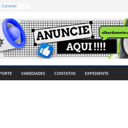
 Coronel
ta dos
 Grosso e
edidas
eger mulheres
LHÕES
 pode travar o
e produtores
ilegais sem
a Câmara
var acesso ao
PORTE
VARIEDADES
CONTATOS
EXPEDIENTE
em sintomas,
usar AVC e
uzem riscos