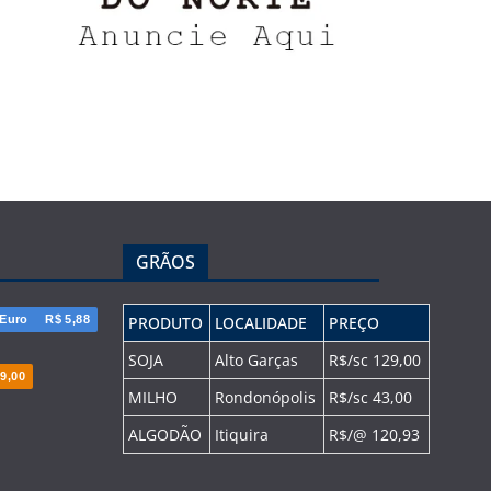
GRÃOS
Euro
R$ 5,88
PRODUTO
LOCALIDADE
PREÇO
SOJA
Alto Garças
R$/sc 129,00
9,00
MILHO
Rondonópolis
R$/sc 43,00
ALGODÃO
Itiquira
R$/@ 120,93