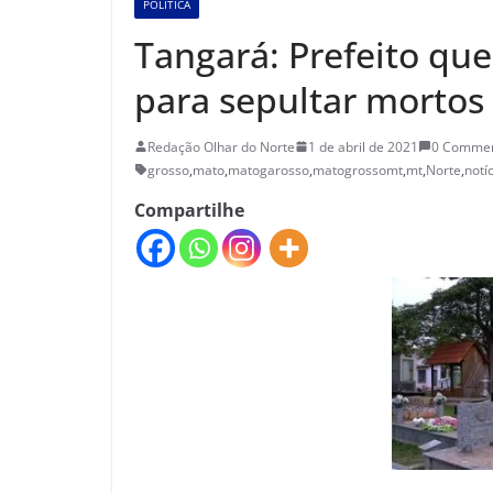
POLÍTICA
Tangará: Prefeito que
para sepultar mortos
Redação Olhar do Norte
1 de abril de 2021
0 Comme
grosso
,
mato
,
matogarosso
,
matogrossomt
,
mt
,
Norte
,
notí
Compartilhe