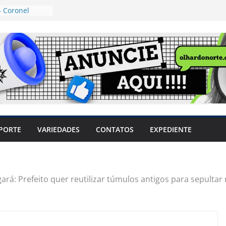
 Coronel
ta dos
 Grosso e
edidas
eger mulheres
LHÕES
 pode travar o
e produtores
ilegais sem
a Câmara
var acesso ao
PORTE
VARIEDADES
CONTATOS
EXPEDIENTE
em sintomas,
usar AVC e
uzem riscos
ará: Prefeito quer reutilizar túmulos antigos para sepultar