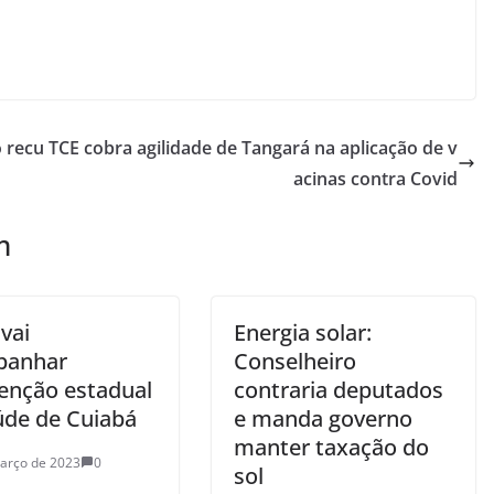
o recu
TCE cobra agilidade de Tangará na aplicação de v
acinas contra Covid
m
vai
Energia solar:
panhar
Conselheiro
venção estadual
contraria deputados
úde de Cuiabá
e manda governo
manter taxação do
arço de 2023
0
sol