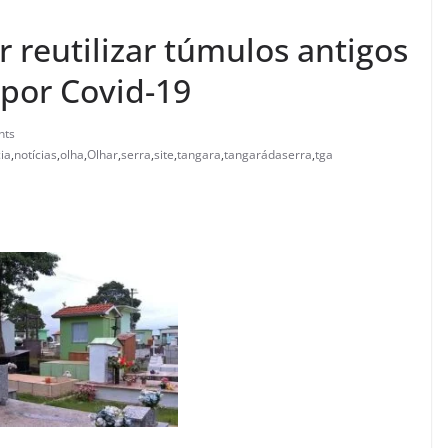
r reutilizar túmulos antigos
 por Covid-19
nts
cia
,
notícias
,
olha
,
Olhar
,
serra
,
site
,
tangara
,
tangarádaserra
,
tga