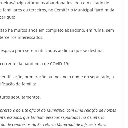
rneiras/jazigos/túmulos abandonados e/ou em estado de
 familiares ou terceiros, no Cemitério Municipal “Jardim da
cer que:
estão há muitos anos em completo abandono, em ruína, sem
terceiros interessados;
espaço para serem utilizados ao fim a que se destina;
ecorrente da pandemia de COVID-19;
dentificação, numeração ou mesmo o nome do sepultado, o
ficação da família;
uturos sepultamentos.
mpresso e no site oficial do Município, com uma relação de nomes
u interessados, que tenham pessoas sepultadas no Cemitério
o de cemitérios da Secretaria Municipal de Infraestrutura