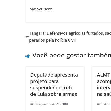
Via: SouNews
Tangará: Defensivos agrícolas furtados, sã
perados pela Polícia Civil
Você pode gostar també
Deputado apresenta
ALMT 
projeto para
acom
suspender decreto
inter
de Lula sobre armas
na sa
10 de janeiro de 2023
0
10 de m