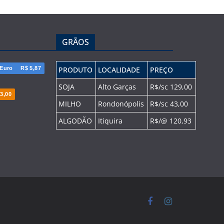
GRÃOS
Euro
R$ 5,87
PRODUTO
LOCALIDADE
PREÇO
SOJA
Alto Garças
R$/sc 129,00
3,00
MILHO
Rondonópolis
R$/sc 43,00
ALGODÃO
Itiquira
R$/@ 120,93