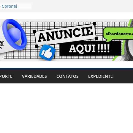
 Coronel
ta dos
 Grosso e
edidas
eger mulheres
LHÕES
 pode travar o
e produtores
ilegais sem
a Câmara
var acesso ao
PORTE
VARIEDADES
CONTATOS
EXPEDIENTE
em sintomas,
usar AVC e
uzem riscos