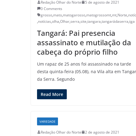
Redação Olhar do Norte
5 de agosto de 2021
0 Comments
grosso
,
mato
,
matogarosso
,
matogrossomt
,
mt
,
Norte
,
notí
,
notícias
,
olha
,
Olhar
,
serra
,
site
,
tangara
,
tangarádaserra
,
tga
Tangará: Pai presencia
assassinato e mutilação da
cabeça do próprio filho
Um rapaz de 25 anos foi assassinado na tarde
desta quinta-feira (05.08), na Vila alta em Tanga
da Serra. Segundo
Read More
VARIEDADE
Redação Olhar do Norte
2 de agosto de 2021