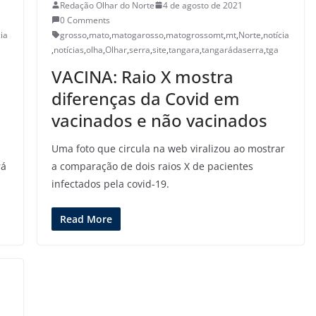
Redação Olhar do Norte
4 de agosto de 2021
0 Comments
cia
grosso
,
mato
,
matogarosso
,
matogrossomt
,
mt
,
Norte
,
notícia
,
notícias
,
olha
,
Olhar
,
serra
,
site
,
tangara
,
tangarádaserra
,
tga
VACINA: Raio X mostra
diferenças da Covid em
vacinados e não vacinados
Uma foto que circula na web viralizou ao mostrar
rá
a comparação de dois raios X de pacientes
infectados pela covid-19.
Read More