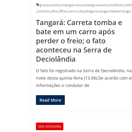
grosso
,
mato
,
matogarosso
,
matogrossomt
,
mt
,
Norte
,
notí
,
notícias
,
olha
,
Olhar
,
serra
,
site
,
tangara
,
tangarádaserra
,
tga
Tangará: Carreta tomba e
bate em um carro após
perder o freio; o fato
aconteceu na Serra de
Deciolândia
O fato foi registrado na Serra de Deciolândia, na
noite desta quinta-feira (13.08).De acordo com a
informações o condutor de
Read More
SEM CATEGORIA