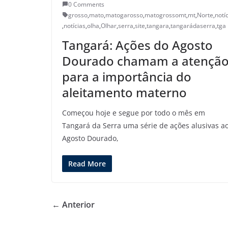
0 Comments
grosso
,
mato
,
matogarosso
,
matogrossomt
,
mt
,
Norte
,
notí
,
notícias
,
olha
,
Olhar
,
serra
,
site
,
tangara
,
tangarádaserra
,
tga
Tangará: Ações do Agosto
Dourado chamam a atençã
para a importância do
aleitamento materno
Começou hoje e segue por todo o mês em
Tangará da Serra uma série de ações alusivas a
Agosto Dourado,
Read More
← Anterior