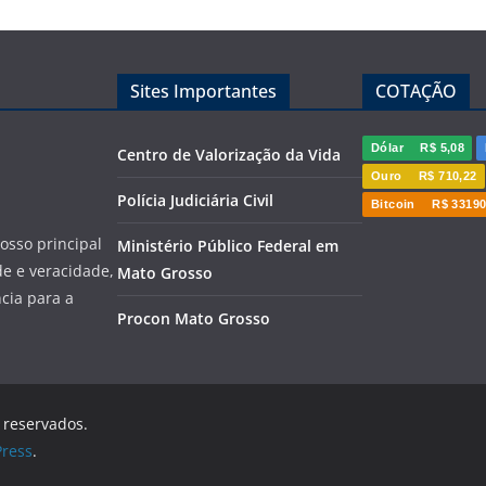
Sites Importantes
COTAÇÃO
Dólar
R$ 5,08
Centro de Valorização da Vida
Ouro
R$ 710,22
Polícia Judiciária Civil
Bitcoin
R$ 33190
sso principal
Ministério Público Federal em
de e veracidade,
Mato Grosso
cia para a
Procon Mato Grosso
s reservados.
ress
.