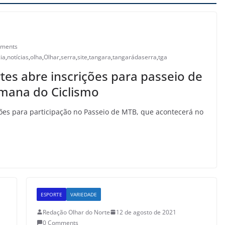
ments
cia
,
notícias
,
olha
,
Olhar
,
serra
,
site
,
tangara
,
tangarádaserra
,
tga
tes abre inscrições para passeio de
ana do Ciclismo
ções para participação no Passeio de MTB, que acontecerá no
ESPORTE
VARIEDADE
Redação Olhar do Norte
12 de agosto de 2021
0 Comments