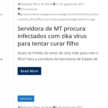
Redação Olhar do Norte
12 de agosto de 2021
0 Comments
cia
grosso
,
mato
,
matogarosso
,
matogrossomt
,
mt
,
Norte
,
notícia
,
notícias
,
olha
,
Olhar
,
serra
,
site
,
tangara
,
tangarádaserra
,
tga
Servidora de MT procura
infectados com zika vírus
para tentar curar filho
Quais os limites do amor de uma mãe para com o
na
filho? Para a servidora da Secretaria de Estado de
Read More
VARIEDADE
Redação Olhar do Norte
6 de agosto de 2021