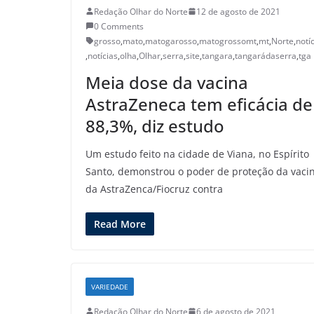
Redação Olhar do Norte
12 de agosto de 2021
0 Comments
grosso
,
mato
,
matogarosso
,
matogrossomt
,
mt
,
Norte
,
notí
,
notícias
,
olha
,
Olhar
,
serra
,
site
,
tangara
,
tangarádaserra
,
tga
Meia dose da vacina
AstraZeneca tem eficácia de
88,3%, diz estudo
Um estudo feito na cidade de Viana, no Espírito
Santo, demonstrou o poder de proteção da vaci
da AstraZenca/Fiocruz contra
Read More
VARIEDADE
Redação Olhar do Norte
6 de agosto de 2021