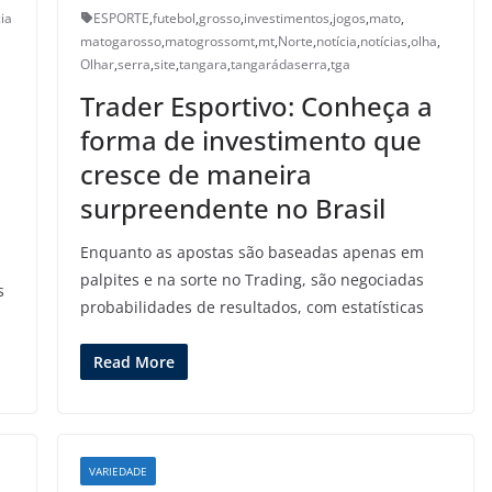
cia
ESPORTE
,
futebol
,
grosso
,
investimentos
,
jogos
,
mato
,
matogarosso
,
matogrossomt
,
mt
,
Norte
,
notícia
,
notícias
,
olha
,
Olhar
,
serra
,
site
,
tangara
,
tangarádaserra
,
tga
Trader Esportivo: Conheça a
forma de investimento que
cresce de maneira
surpreendente no Brasil
Enquanto as apostas são baseadas apenas em
palpites e na sorte no Trading, são negociadas
s
probabilidades de resultados, com estatísticas
Read More
VARIEDADE