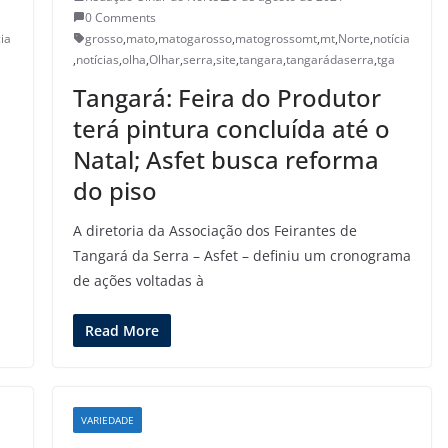
0 Comments
cia
grosso
,
mato
,
matogarosso
,
matogrossomt
,
mt
,
Norte
,
notícia
,
notícias
,
olha
,
Olhar
,
serra
,
site
,
tangara
,
tangarádaserra
,
tga
Tangará: Feira do Produtor
terá pintura concluída até o
Natal; Asfet busca reforma
do piso
A diretoria da Associação dos Feirantes de
Tangará da Serra – Asfet – definiu um cronograma
de ações voltadas à
Read More
VARIEDADE