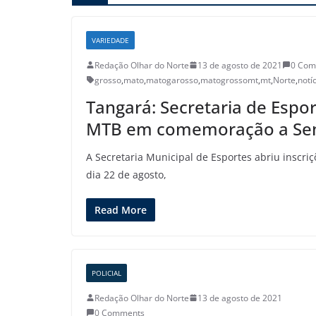
VARIEDADE
Redação Olhar do Norte
13 de agosto de 2021
0 Com
grosso
,
mato
,
matogarosso
,
matogrossomt
,
mt
,
Norte
,
notí
Tangará: Secretaria de Espor
MTB em comemoração a Sem
A Secretaria Municipal de Esportes abriu inscri
dia 22 de agosto,
Read More
POLICIAL
Redação Olhar do Norte
13 de agosto de 2021
0 Comments