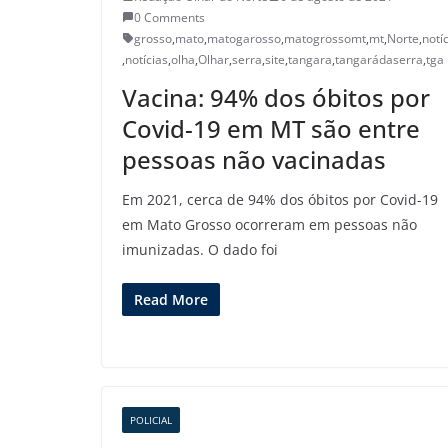
0 Comments
grosso
,
mato
,
matogarosso
,
matogrossomt
,
mt
,
Norte
,
notí
,
notícias
,
olha
,
Olhar
,
serra
,
site
,
tangara
,
tangarádaserra
,
tga
Vacina: 94% dos óbitos por
Covid-19 em MT são entre
pessoas não vacinadas
Em 2021, cerca de 94% dos óbitos por Covid-19
em Mato Grosso ocorreram em pessoas não
imunizadas. O dado foi
Read More
POLICIAL