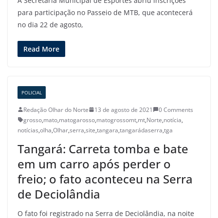
A Secretaria Municipal de Esportes abriu inscrições
para participação no Passeio de MTB, que acontecerá
no dia 22 de agosto,
Read More
POLICIAL
Redação Olhar do Norte
13 de agosto de 2021
0 Comments
grosso
,
mato
,
matogarosso
,
matogrossomt
,
mt
,
Norte
,
notícia
,
notícias
,
olha
,
Olhar
,
serra
,
site
,
tangara
,
tangarádaserra
,
tga
Tangará: Carreta tomba e bate
em um carro após perder o
freio; o fato aconteceu na Serra
de Deciolândia
O fato foi registrado na Serra de Deciolândia, na noite