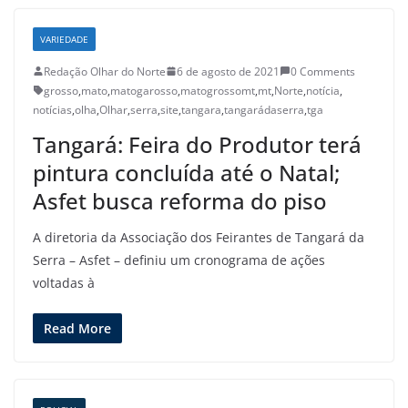
VARIEDADE
Redação Olhar do Norte
6 de agosto de 2021
0 Comments
grosso
,
mato
,
matogarosso
,
matogrossomt
,
mt
,
Norte
,
notícia
,
notícias
,
olha
,
Olhar
,
serra
,
site
,
tangara
,
tangarádaserra
,
tga
Tangará: Feira do Produtor terá
pintura concluída até o Natal;
Asfet busca reforma do piso
A diretoria da Associação dos Feirantes de Tangará da
Serra – Asfet – definiu um cronograma de ações
voltadas à
Read More