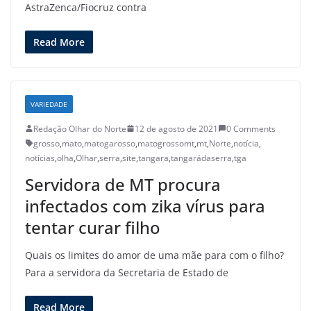
AstraZenca/Fiocruz contra
Read More
VARIEDADE
Redação Olhar do Norte
12 de agosto de 2021
0 Comments
grosso
,
mato
,
matogarosso
,
matogrossomt
,
mt
,
Norte
,
notícia
,
notícias
,
olha
,
Olhar
,
serra
,
site
,
tangara
,
tangarádaserra
,
tga
Servidora de MT procura
infectados com zika vírus para
tentar curar filho
Quais os limites do amor de uma mãe para com o filho?
Para a servidora da Secretaria de Estado de
Read More