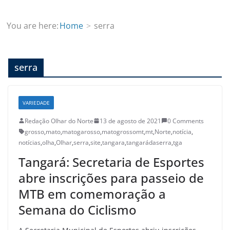
You are here:
Home
serra
serra
VARIEDADE
Redação Olhar do Norte
13 de agosto de 2021
0 Comments
grosso
,
mato
,
matogarosso
,
matogrossomt
,
mt
,
Norte
,
notícia
,
notícias
,
olha
,
Olhar
,
serra
,
site
,
tangara
,
tangarádaserra
,
tga
Tangará: Secretaria de Esportes
abre inscrições para passeio de
MTB em comemoração a
Semana do Ciclismo