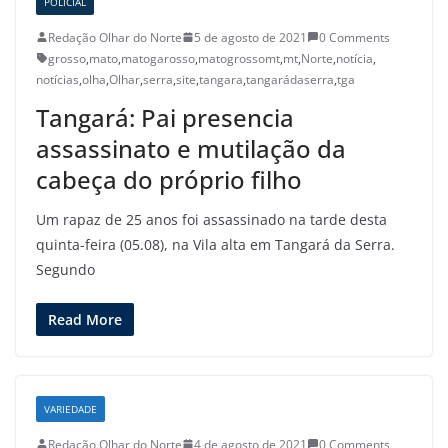
POLICIAL
Redação Olhar do Norte
5 de agosto de 2021
0 Comments
grosso
,
mato
,
matogarosso
,
matogrossomt
,
mt
,
Norte
,
notícia
,
notícias
,
olha
,
Olhar
,
serra
,
site
,
tangara
,
tangarádaserra
,
tga
Tangará: Pai presencia
assassinato e mutilação da
cabeça do próprio filho
Um rapaz de 25 anos foi assassinado na tarde desta
quinta-feira (05.08), na Vila alta em Tangará da Serra.
Segundo
Read More
VARIEDADE
Redação Olhar do Norte
4 de agosto de 2021
0 Comments