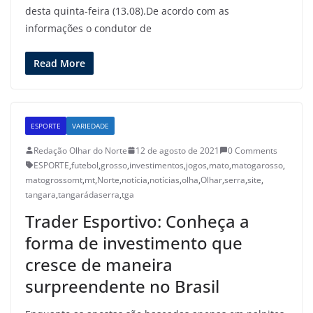
desta quinta-feira (13.08).De acordo com as
informações o condutor de
Read More
ESPORTE
VARIEDADE
Redação Olhar do Norte
12 de agosto de 2021
0 Comments
ESPORTE
,
futebol
,
grosso
,
investimentos
,
jogos
,
mato
,
matogarosso
,
matogrossomt
,
mt
,
Norte
,
notícia
,
notícias
,
olha
,
Olhar
,
serra
,
site
,
tangara
,
tangarádaserra
,
tga
Trader Esportivo: Conheça a
forma de investimento que
cresce de maneira
surpreendente no Brasil