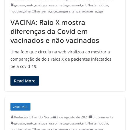
grosso
,
mato
,
matogarosso
,
matogrossomt
,
mt
,
Norte
,
notícia
,
notícias
,
olha
,
Olhar
,
serra
,
site
,
tangara
,
tangarádaserra
,
tga
VACINA: Raio X mostra
diferenças da Covid em
vacinados e não vacinados
Uma foto que circula na web viralizou ao mostrar a
comparação de dois raios X de pacientes infectados
pela covid-19.
Read More
VARIEDADE
Redação Olhar do Norte
2 de agosto de 2021
0 Comments
grosso
,
mato
,
matogarosso
,
matogrossomt
,
mt
,
Norte
,
notícia
,
notícias
,
olha
,
Olhar
,
serra
,
site
,
tangara
,
tangarádaserra
,
tga