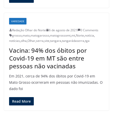
VARIEDADE
Redação Olhar do Norte
6 de agosto de 2021
0 Comments
grosso
,
mato
,
matogarosso
,
matogrossomt
,
mt
,
Norte
,
notícia
,
notícias
,
olha
,
Olhar
,
serra
,
site
,
tangara
,
tangarádaserra
,
tga
Vacina: 94% dos óbitos por
Covid-19 em MT são entre
pessoas não vacinadas
Em 2021, cerca de 94% dos óbitos por Covid-19 em
Mato Grosso ocorreram em pessoas não imunizadas. O
dado foi
Read More