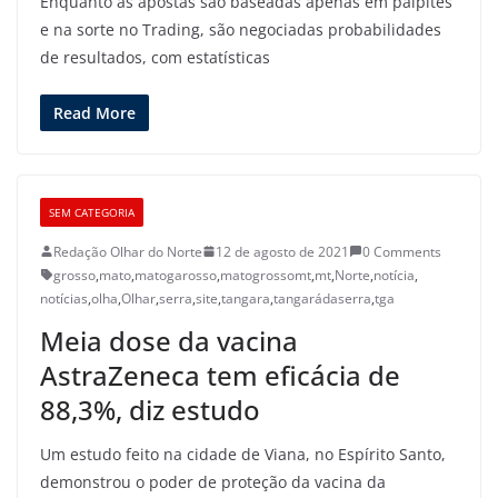
Enquanto as apostas são baseadas apenas em palpites
e na sorte no Trading, são negociadas probabilidades
de resultados, com estatísticas
Read More
SEM CATEGORIA
Redação Olhar do Norte
12 de agosto de 2021
0 Comments
grosso
,
mato
,
matogarosso
,
matogrossomt
,
mt
,
Norte
,
notícia
,
notícias
,
olha
,
Olhar
,
serra
,
site
,
tangara
,
tangarádaserra
,
tga
Meia dose da vacina
AstraZeneca tem eficácia de
88,3%, diz estudo
Um estudo feito na cidade de Viana, no Espírito Santo,
demonstrou o poder de proteção da vacina da