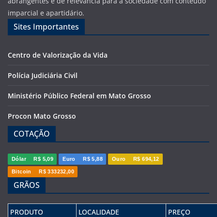
abrangentes e de relevância para a sociedade com conteúdo
imparcial e apartidário.
Sites Importantes
Centro de Valorização da Vida
Polícia Judiciária Civil
Ministério Público Federal em Mato Grosso
Procon Mato Grosso
COTAÇÃO
Dólar
R$ 5,09
Euro
R$ 5,88
Ouro
R$ 694,12
Bitcoin
R$ 333232,00
GRÃOS
PRODUTO
LOCALIDADE
PREÇO