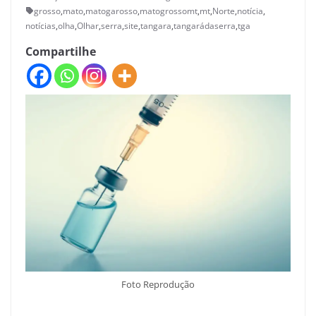
grosso
,
mato
,
matogarosso
,
matogrossomt
,
mt
,
Norte
,
notícia
,
notícias
,
olha
,
Olhar
,
serra
,
site
,
tangara
,
tangarádaserra
,
tga
Compartilhe
Foto Reprodução