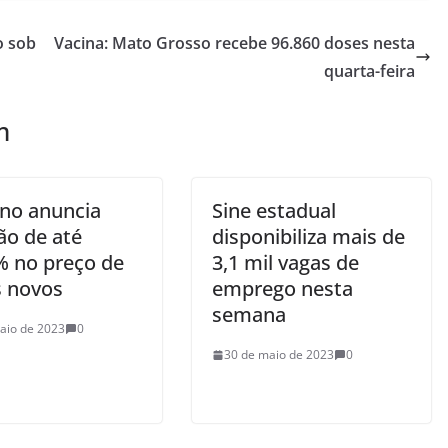
o sob
Vacina: Mato Grosso recebe 96.860 doses nesta
quarta-feira
m
no anuncia
Sine estadual
ão de até
disponibiliza mais de
% no preço de
3,1 mil vagas de
s novos
emprego nesta
semana
aio de 2023
0
30 de maio de 2023
0