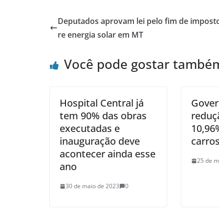
Deputados aprovam lei pelo fim de impost
re energia solar em MT
Você pode gostar també
Hospital Central já
Gover
tem 90% das obras
reduç
executadas e
10,96
inauguração deve
carro
acontecer ainda esse
25 de m
ano
30 de maio de 2023
0