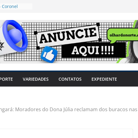
 Coronel
ta dos
 Grosso e
edidas
eger mulheres
LHÕES
 pode travar o
e produtores
ilegais sem
a Câmara
var acesso ao
PORTE
VARIEDADES
CONTATOS
EXPEDIENTE
em sintomas,
usar AVC e
uzem riscos
ngará: Moradores do Dona Júlia reclamam dos buracos nas 