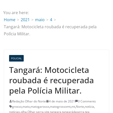
You are here:
Home
2021
maio
4
Tangará: Motocicleta roubada é recuperada pela
Polícia Militar.
POLICIAL
Tangará: Motocicleta
roubada é recuperada
pela Polícia Militar.
Redação Olhar do Norte
4 de maio de 2021
0 Comments
grosso
,
mato
,
matogarosso
,
matogrossomt
,
mt
,
Norte
,
notícia
,
notícias
,
olha
,
Olhar
,
serra
,
site
,
tangara
,
tangarádaserra
,
tga