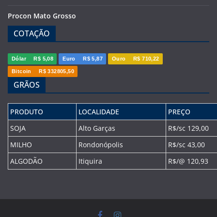
Procon Mato Grosso
COTAÇÃO
Dólar
R$ 5,08
Euro
R$ 5,87
Ouro
R$ 710,22
Bitcoin
R$ 332805,50
GRÃOS
PRODUTO
LOCALIDADE
PREÇO
SOJA
Alto Garças
R$/sc 129,00
MILHO
Rondonópolis
R$/sc 43,00
ALGODÃO
Itiquira
R$/@ 120,93