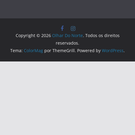
Copyright © 2026
Olhar Do Norte
. Todos os direitos
reservados.
Tema:
ColorMag
por ThemeGrill. Powered by
WordPress
.