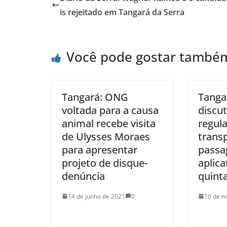
is rejeitado em Tangará da Serra
Você pode gostar també
Tangará: ONG
Tanga
voltada para a causa
discu
animal recebe visita
regul
de Ulysses Moraes
trans
para apresentar
passa
projeto de disque-
aplica
denúncia
quint
14 de junho de 2021
0
10 de m