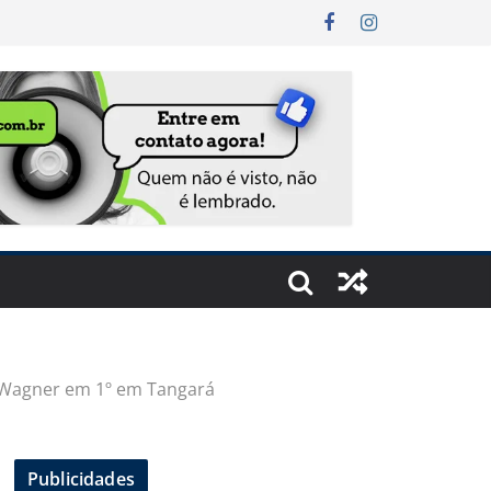
. Wagner em 1º em Tangará
Publicidades