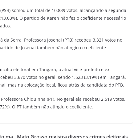
a (PSB) somou um total de 10.839 votos, alcançando a segunda
13,03%). O partido de Karen não fez o coeficiente necessário
ados.
á da Serra, Professora Josenai (PTB) recebeu 3.321 votos no
partido de Josenai também não atingiu o coeficiente
ílio eleitoral em Tangará, o atual vice-prefeito e ex-
ecebeu 3.670 votos no geral, sendo 1.523 (3,19%) em Tangará.
nai, mas na colocação local, ficou atrás da candidata do PTB.
Professora Chiquinha (PT). No geral ela recebeu 2.519 votos.
72%). O PT também não atingiu o coeficiente.
ato ma
Mato Grosso registra diversos crimes eleitorais