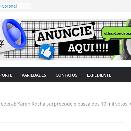
 Coronel
ta dos
 Grosso e
edidas
eger mulheres
LHÕES
 pode travar o
e produtores
ilegais sem
a Câmara
var acesso ao
PORTE
VARIEDADES
CONTATOS
EXPEDIENTE
em sintomas,
usar AVC e
uzem riscos
Federal: Karen Rocha surpreende e passa dos 10 mil votos