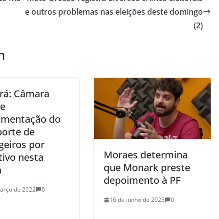
e outros problemas nas eleições deste domingo
(2)
m
rá: Câmara
te
amentação do
porte de
geiros por
Moraes determina
tivo nesta
que Monark preste
a
depoimento à PF
arço de 2022
0
16 de junho de 2023
0