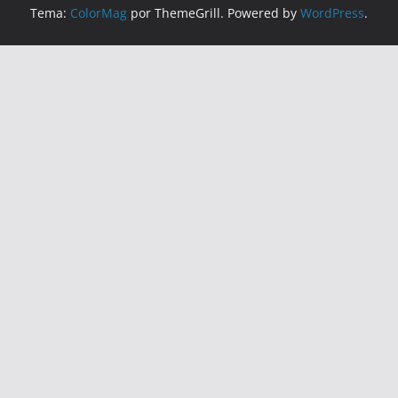
Tema:
ColorMag
por ThemeGrill. Powered by
WordPress
.