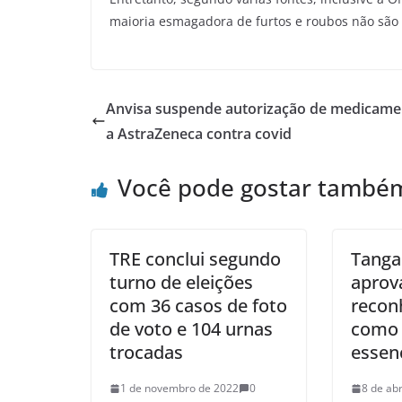
maioria esmagadora de furtos e roubos não são
Anvisa suspende autorização de medicame
a AstraZeneca contra covid
Você pode gostar també
TRE conclui segundo
Tanga
turno de eleições
aprov
com 36 casos de foto
recon
de voto e 104 urnas
como 
trocadas
essenc
1 de novembro de 2022
0
8 de abr