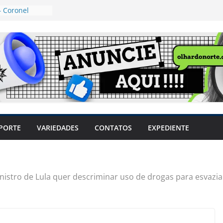
 Coronel
ta dos
 Grosso e
edidas
eger mulheres
LHÕES
 pode travar o
e produtores
ilegais sem
a Câmara
var acesso ao
PORTE
VARIEDADES
CONTATOS
EXPEDIENTE
em sintomas,
usar AVC e
uzem riscos
nistro de Lula quer descriminar uso de drogas para esvazia