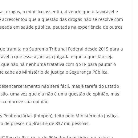
as drogas, o ministro assentiu, dizendo que é favorável e
le acrescentou que a questão das drogas não se resolve com
eada em saúde pública, pautada na experiência de outros
e tramita no Supremo Tribunal Federal desde 2015 para a
rável a que essa ação seja julgada e que a questão seja
ou que não há nenhuma tratativa com o STF para pautar o
 cabe ao Ministério da Justiça e Segurança Pública.
 desencarceramento não será fácil, mas é tarefa do Estado
ussão, uma vez que ela não é uma questão de opinião, mas
e comprove sua opinião.
nitenciárias (Infopen), feito pelo Ministério da Justiça,
 de presos no Brasil é de 837 mil pessoas.
ONG Sou da Paz, mais de 90% dos homicídios do país e a