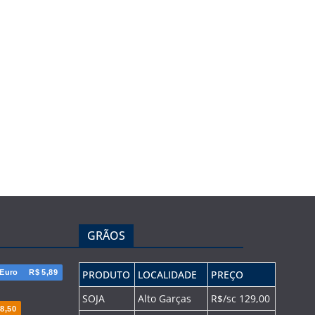
GRÃOS
Euro
R$ 5,89
PRODUTO
LOCALIDADE
PREÇO
SOJA
Alto Garças
R$/sc 129,00
8,50