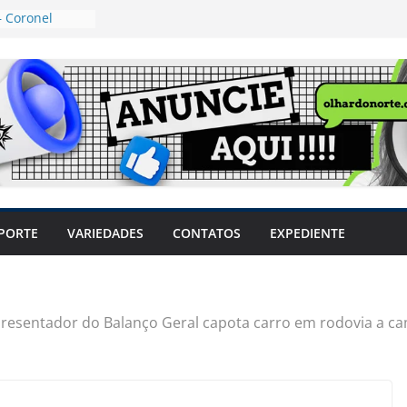
 Coronel
ta dos
 Grosso e
edidas
eger mulheres
LHÕES
 pode travar o
e produtores
ilegais sem
a Câmara
var acesso ao
PORTE
VARIEDADES
CONTATOS
EXPEDIENTE
em sintomas,
usar AVC e
uzem riscos
resentador do Balanço Geral capota carro em rodovia a c