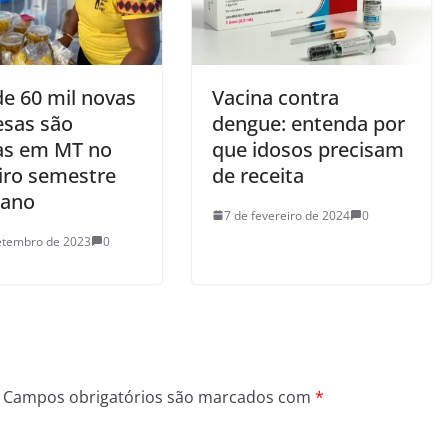
de 60 mil novas
Vacina contra
sas são
dengue: entenda por
as em MT no
que idosos precisam
iro semestre
de receita
 ano
7 de fevereiro de 2024
0
etembro de 2023
0
Campos obrigatórios são marcados com
*