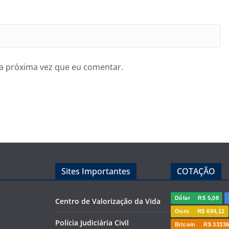
a próxima vez que eu comentar.
Sites Importantes
COTAÇÃO
Dólar
R$ 5,08
Centro de Valorização da Vida
Ouro
R$ 694,12
Polícia Judiciária Civil
Bitcoin
R$ 33336