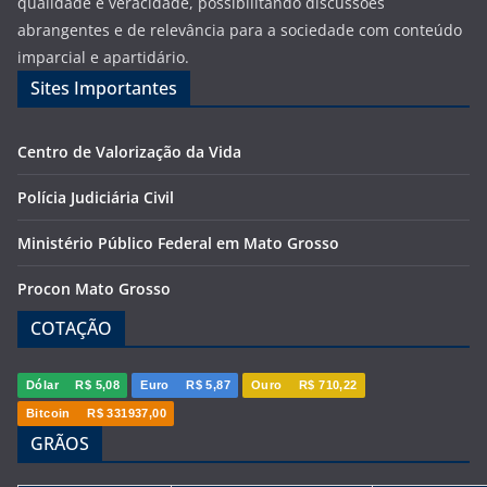
qualidade e veracidade, possibilitando discussões
abrangentes e de relevância para a sociedade com conteúdo
imparcial e apartidário.
Sites Importantes
Centro de Valorização da Vida
Polícia Judiciária Civil
Ministério Público Federal em Mato Grosso
Procon Mato Grosso
COTAÇÃO
Dólar
R$ 5,08
Euro
R$ 5,87
Ouro
R$ 710,22
Bitcoin
R$ 331937,00
GRÃOS