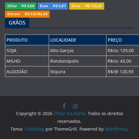
Dólar
R$ 5,08
Euro
R$ 5,87
Ouro
R$ 710,22
Bitcoin
R$ 332391,50
GRÃOS
PRODUTO
LOCALIDADE
PREÇO
SOJA
Alto Garças
R$/sc 129,00
MILHO
Rondonópolis
R$/sc 43,00
ALGODÃO
Itiquira
R$/@ 120,93
Copyright © 2026
Olhar Do Norte
. Todos os direitos
reservados.
Tema:
ColorMag
por ThemeGrill. Powered by
WordPress
.