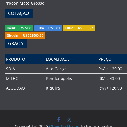
Procon Mato Grosso
COTAÇÃO
Dólar
R$ 5,08
Euro
R$ 5,87
Ouro
R$ 710,22
Bitcoin
R$ 331500,50
GRÃOS
PRODUTO
LOCALIDADE
PREÇO
SOJA
Alto Garças
R$/sc 129,00
MILHO
Rondonópolis
R$/sc 43,00
ALGODÃO
Itiquira
R$/@ 120,93
Copyright © 2026
Olhar Do Norte
. Todos os direitos