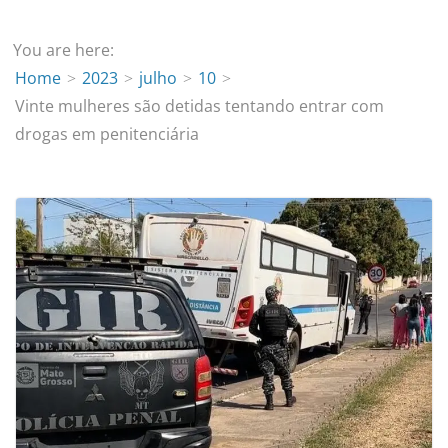
You are here:
Home
2023
julho
10
Vinte mulheres são detidas tentando entrar com
drogas em penitenciária