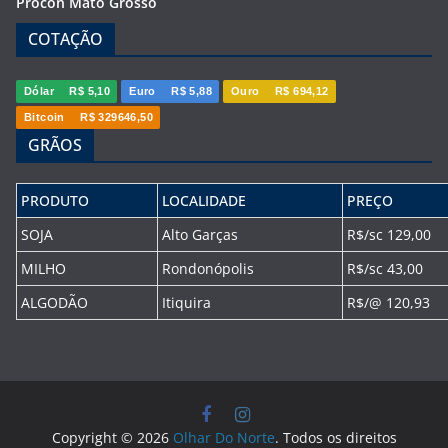
Procon Mato Grosso
COTAÇÃO
Dólar
R$ 5,10
Euro
R$ 5,88
Ouro
R$ 694,12
Bitcoin
R$ 329646,50
GRÃOS
PRODUTO
LOCALIDADE
PREÇO
SOJA
Alto Garças
R$/sc 129,00
MILHO
Rondonópolis
R$/sc 43,00
ALGODÃO
Itiquira
R$/@ 120,93
Copyright © 2026
Olhar Do Norte
. Todos os direitos