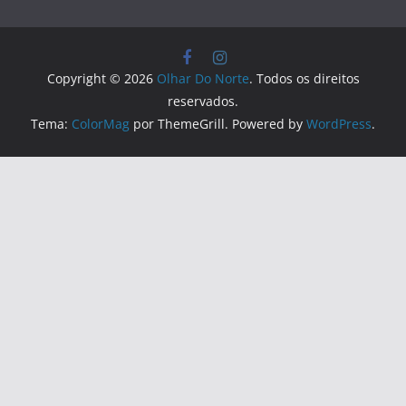
Copyright © 2026
Olhar Do Norte
. Todos os direitos
reservados.
Tema:
ColorMag
por ThemeGrill. Powered by
WordPress
.