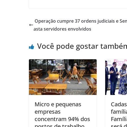
Operação cumpre 37 ordens judiciais e Se
asta servidores envolvidos
Você pode gostar també
Micro e pequenas
Cadas
empresas
famíli
concentram 94% dos
Famíl
postos de trabalho
será 