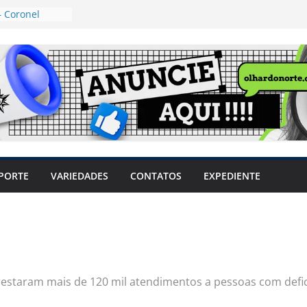
 Coronel
ta dos
 Grosso e
edidas
eger mulheres
LHÕES
 pode travar o
e produtores
ilegais sem
a Câmara
var acesso ao
PORTE
VARIEDADES
CONTATOS
EXPEDIENTE
em sintomas,
usar AVC e
uzem riscos
prestaram mais de 120 mil atendimentos a pessoas com defi