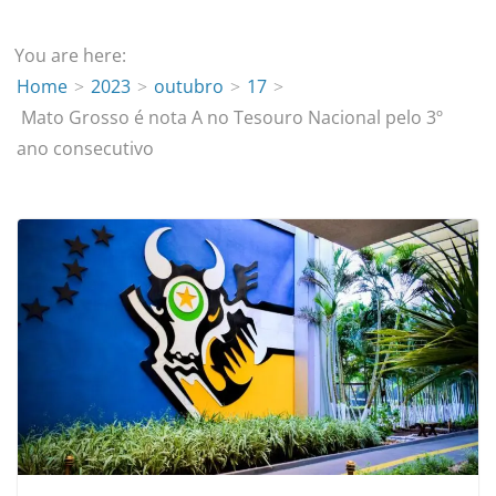
You are here:
Home
2023
outubro
17
Mato Grosso é nota A no Tesouro Nacional pelo 3º
ano consecutivo