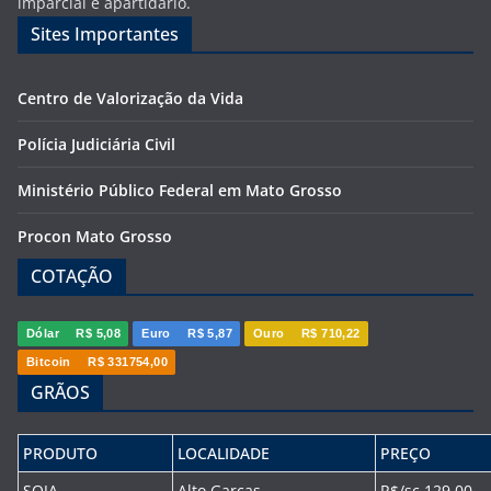
imparcial e apartidário.
Sites Importantes
Centro de Valorização da Vida
Polícia Judiciária Civil
Ministério Público Federal em Mato Grosso
Procon Mato Grosso
COTAÇÃO
Dólar
R$ 5,08
Euro
R$ 5,87
Ouro
R$ 710,22
Bitcoin
R$ 331754,00
GRÃOS
PRODUTO
LOCALIDADE
PREÇO
SOJA
Alto Garças
R$/sc 129,00