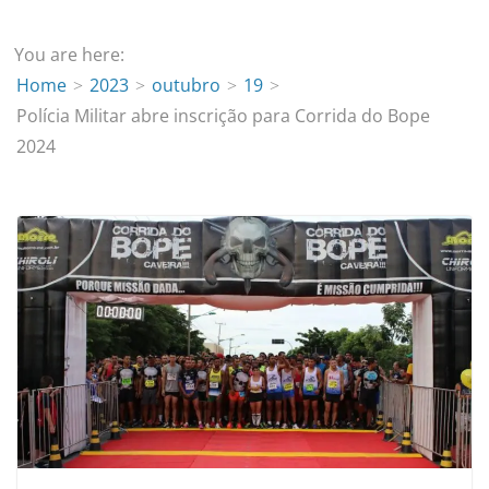
You are here:
Home
2023
outubro
19
Polícia Militar abre inscrição para Corrida do Bope
2024