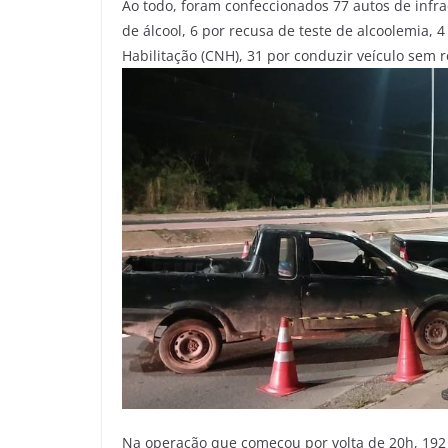
Ao todo, foram confeccionados 77 autos de infraç
de álcool, 6 por recusa de teste de alcoolemia, 
Habilitação (CNH), 31 por conduzir veículo sem r
Na operação que começou por volta de 20h, 192