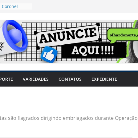
 Coronel
ta dos
 Grosso e
edidas
eger mulheres
LHÕES
 pode travar o
e produtores
ilegais sem
a Câmara
var acesso ao
PORTE
VARIEDADES
CONTATOS
EXPEDIENTE
em sintomas,
usar AVC e
uzem riscos
tas são flagrados dirigindo embriagados durante Operação