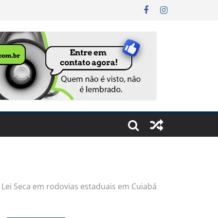
 Lei Seca em rodovias estaduais em Cuiabá