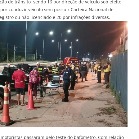
ão de trânsito, sendo 16 por direção de veículo sob efeito
4 por conduzir veículo sem possuir Carteira Nacional de
egistro ou não licenciado e 20 por infrações diversas.
 motoristas passaram pelo teste do bafômetro. Com relação