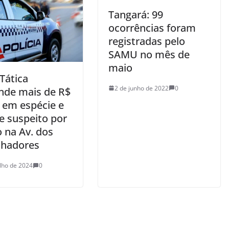
Tangará: 99
ocorrências foram
registradas pelo
SAMU no mês de
maio
Tática
2 de junho de 2022
0
nde mais de R$
l em espécie e
e suspeito por
o na Av. dos
lhadores
ulho de 2024
0