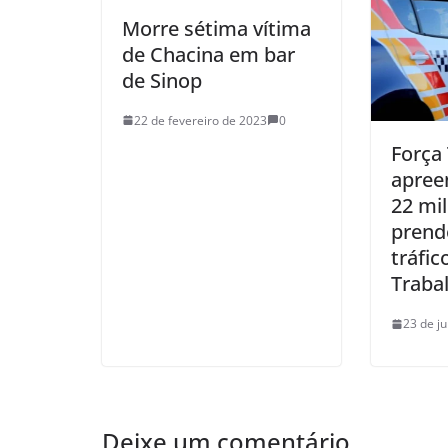
Morre sétima vítima
de Chacina em bar
de Sinop
22 de fevereiro de 2023
0
Força 
apree
22 mi
prend
tráfic
Traba
23 de j
Deixe um comentário