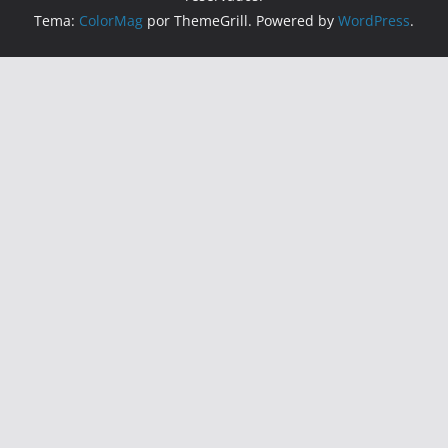
Tema:
ColorMag
por ThemeGrill. Powered by
WordPress
.