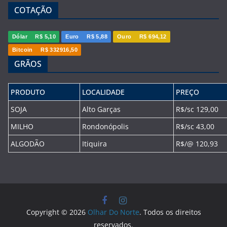
COTAÇÃO
Dólar
R$ 5,10
Euro
R$ 5,88
Ouro
R$ 694,12
Bitcoin
R$ 332916,50
GRÃOS
PRODUTO
LOCALIDADE
PREÇO
SOJA
Alto Garças
R$/sc 129,00
MILHO
Rondonópolis
R$/sc 43,00
ALGODÃO
Itiquira
R$/@ 120,93
Copyright © 2026
Olhar Do Norte
. Todos os direitos
reservados.