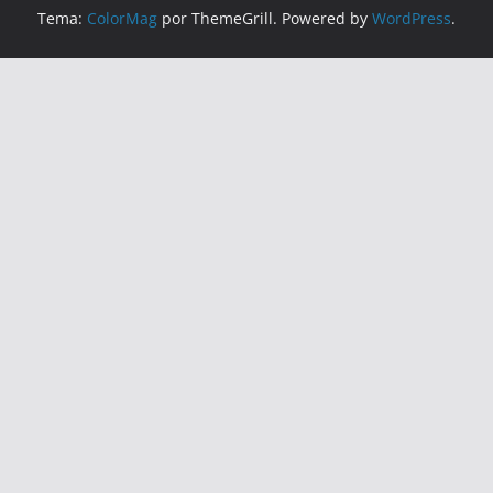
Tema:
ColorMag
por ThemeGrill. Powered by
WordPress
.