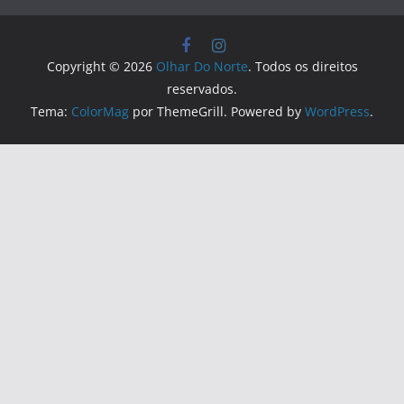
Copyright © 2026
Olhar Do Norte
. Todos os direitos
reservados.
Tema:
ColorMag
por ThemeGrill. Powered by
WordPress
.