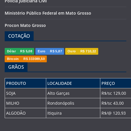
Polícia Judiciária Civil
Ministério Público Federal em Mato Grosso
Procon Mato Grosso
COTAÇÃO
Dólar
R$ 5,08
Euro
R$ 5,87
Ouro
R$ 710,22
Bitcoin
R$ 333089,50
GRÃOS
PRODUTO
LOCALIDADE
PREÇO
SOJA
Alto Garças
R$/sc 129,00
MILHO
Rondonópolis
R$/sc 43,00
ALGODÃO
Itiquira
R$/@ 120,93