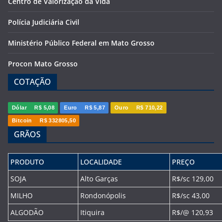
Centro de Valorização da Vida
Polícia Judiciária Civil
Ministério Público Federal em Mato Grosso
Procon Mato Grosso
COTAÇÃO
Dólar
R$ 5,08
Euro
R$ 5,87
Ouro
R$ 710,22
Bitcoin
R$ 332805,50
GRÃOS
PRODUTO
LOCALIDADE
PREÇO
SOJA
Alto Garças
R$/sc 129,00
MILHO
Rondonópolis
R$/sc 43,00
ALGODÃO
Itiquira
R$/@ 120,93