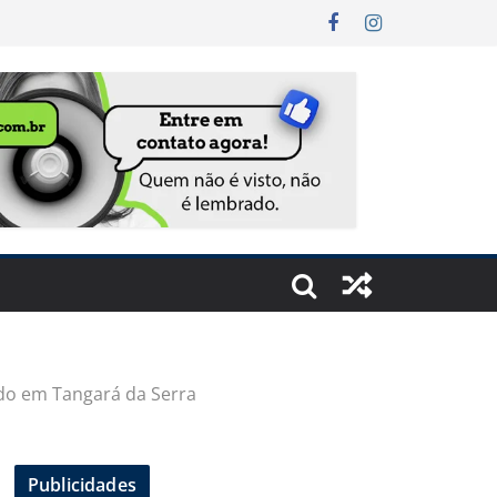
do em Tangará da Serra
Publicidades