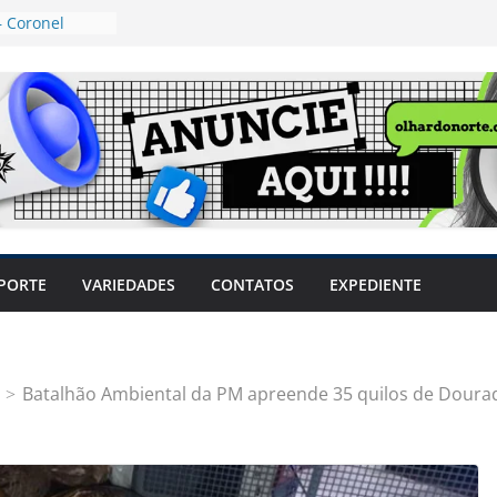
 Coronel
ta dos
 Grosso e
edidas
eger mulheres
LHÕES
 pode travar o
e produtores
ilegais sem
a Câmara
var acesso ao
PORTE
VARIEDADES
CONTATOS
EXPEDIENTE
em sintomas,
usar AVC e
uzem riscos
Batalhão Ambiental da PM apreende 35 quilos de Doura