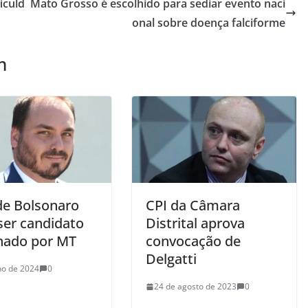
iculd
Mato Grosso é escolhido para sediar evento naci
onal sobre doença falciforme
m
 de Bolsonaro
CPI da Câmara
ser candidato
Distrital aprova
nado por MT
convocação de
Delgatti
lho de 2024
0
24 de agosto de 2023
0