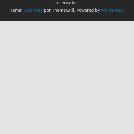
reservados.
Tema:
ColorMag
por ThemeGrill. Powered by
WordPress
.