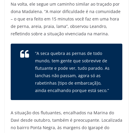
Na volta, ele segue um caminho similar ao traçado por
dona Madalena. “A maior dificuldade é na comunidade
– o que era feito em 15 minutos você faz em uma hora
de perna, areia, praia, lama”, observou Leandro,
refletindo sobre a situação vivenciada na marina.
“A seca quebra as pernas de todo
mundo, tem gente que sobrevive de
flutuante e pode ver, tudo parado. As
lanchas não passam, agora só as
rabetinhas [tipo de embarcaçã]o,
ainda encalhando porque está seco.”
A situação dos flutuantes, encalhados na Marina do
Davi desde outubro, também é preocupante. Localizada
no bairro Ponta Negra, às margens do Igarapé do