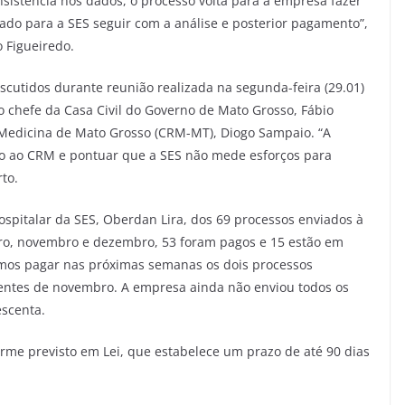
sistência nos dados, o processo volta para a empresa fazer
ado para a SES seguir com a análise e posterior pagamento”,
o Figueiredo.
cutidos durante reunião realizada na segunda-feira (29.01)
io chefe da Casa Civil do Governo de Mato Grosso, Fábio
 Medicina de Mato Grosso (CRM-MT), Diogo Sampaio. “A
ção ao CRM e pontuar que a SES não mede esforços para
rto.
spitalar da SES, Oberdan Lira, dos 69 processos enviados à
bro, novembro e dezembro, 53 foram pagos e 15 estão em
emos pagar nas próximas semanas os dois processos
entes de novembro. A empresa ainda não enviou todos os
escenta.
me previsto em Lei, que estabelece um prazo de até 90 dias