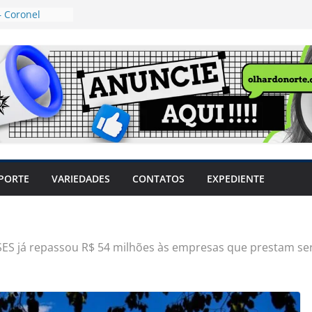
 Coronel
ta dos
 Grosso e
edidas
eger mulheres
LHÕES
 pode travar o
e produtores
ilegais sem
a Câmara
var acesso ao
PORTE
VARIEDADES
CONTATOS
EXPEDIENTE
em sintomas,
usar AVC e
uzem riscos
SES já repassou R$ 54 milhões às empresas que prestam ser