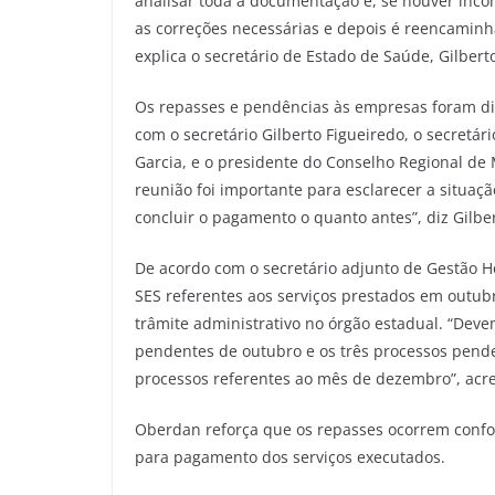
analisar toda a documentação e, se houver incon
as correções necessárias e depois é reencaminh
explica o secretário de Estado de Saúde, Gilbert
Os repasses e pendências às empresas foram dis
com o secretário Gilberto Figueiredo, o secretár
Garcia, e o presidente do Conselho Regional de
reunião foi importante para esclarecer a situa
concluir o pagamento o quanto antes”, diz Gilbe
De acordo com o secretário adjunto de Gestão Ho
SES referentes aos serviços prestados em outu
trâmite administrativo no órgão estadual. “Dev
pendentes de outubro e os três processos pend
processos referentes ao mês de dezembro”, acr
Oberdan reforça que os repasses ocorrem confor
para pagamento dos serviços executados.