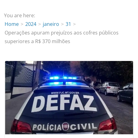
You are here:
Home
2024
janeiro
31
Operações apuram prejuízos aos cofres públicos
superiores a R$ 370 milhões