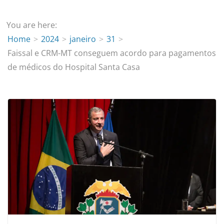
You are here:
Home
2024
janeiro
31
Faissal e CRM-MT conseguem acordo para pagamentos
de médicos do Hospital Santa Casa