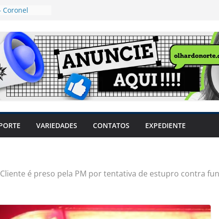
 Coronel
ta dos
 Grosso e
edidas
eger mulheres
LHÕES
 pode travar o
e produtores
ilegais sem
a Câmara
var acesso ao
PORTE
VARIEDADES
CONTATOS
EXPEDIENTE
em sintomas,
usar AVC e
uzem riscos
Cliente é preso pela PM por tentativa de estupro contra fu