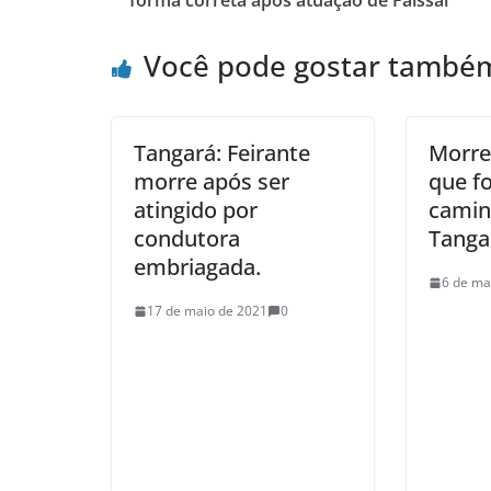
forma correta após atuação de Faissal
Você pode gostar també
Tangará: Feirante
Morre
morre após ser
que fo
atingido por
cami
condutora
Tanga
embriagada.
6 de ma
17 de maio de 2021
0