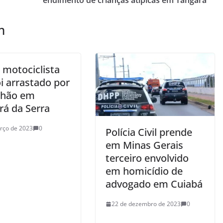
endimento de crianças atípicas em Tangará
m
 motociclista
i arrastado por
nhão em
rá da Serra
rço de 2023
0
Polícia Civil prende
em Minas Gerais
terceiro envolvido
em homicídio de
advogado em Cuiabá
22 de dezembro de 2023
0