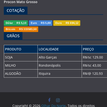
Procon Mato Grosso
COTAÇÃO
Dólar
R$ 5,10
Euro
R$ 5,88
Ouro
R$ 694,12
Bitcoin
R$ 333583,50
GRÃOS
PRODUTO
LOCALIDADE
PREÇO
SOJA
Alto Garças
R$/sc 129,00
MILHO
Rondonópolis
R$/sc 43,00
ALGODÃO
Itiquira
R$/@ 120,93
Copyright © 2026
Olhar Do Norte
. Todos os direitos