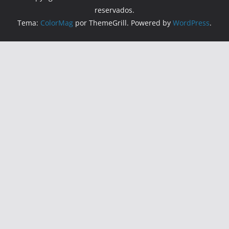
reservados.
Tema:
ColorMag
por ThemeGrill. Powered by
WordPress
.