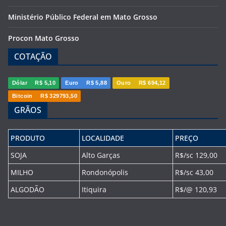
Ministério Público Federal em Mato Grosso
Procon Mato Grosso
COTAÇÃO
Dólar
R$ 5,10
Euro
R$ 5,88
Ouro
R$ 694,12
Bitcoin
R$ 329793,50
GRÃOS
PRODUTO
LOCALIDADE
PREÇO
SOJA
Alto Garças
R$/sc 129,00
MILHO
Rondonópolis
R$/sc 43,00
ALGODÃO
Itiquira
R$/@ 120,93